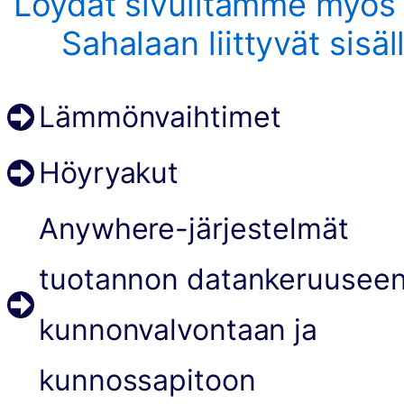
Löydät sivuiltamme myös 
Sahalaan liittyvät sisäll
Lämmönvaihtimet
Höyryakut
Anywhere-järjestelmät
tuotannon datankeruuseen
kunnonvalvontaan ja
kunnossapitoon