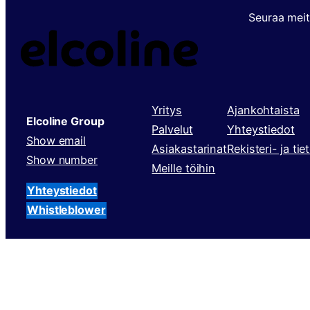
Seuraa mei
Yritys
Ajankohtaista
Elcoline Group
Palvelut
Yhteystiedot
Show email
Asiakastarinat
Rekisteri- ja ti
Show number
Meille töihin
Yhteystiedot
Whistleblower