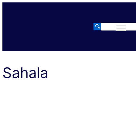
Siirry
sisältöön
🔍
Haku
Sahala