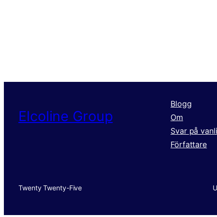
Blogg
Elcoline Group
Om
Svar på vanl
Författare
Twenty Twenty-Five
U