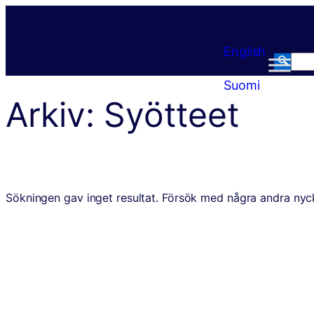
Hoppa
till
English
innehåll
🔍
Sea
Suomi
Arkiv:
Syötteet
Sökningen gav inget resultat. Försök med några andra nyc