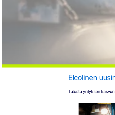
Elcolinen uusi
Tutustu yrityksen kasvun p