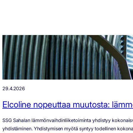
29.4.2026
Elcoline nopeuttaa muutosta: lämmön
SSG Sahalan lämmönvaihdinliiketoiminta yhdistyy kokonaisvalt
yhdistäminen. Yhdistymisen myötä syntyy todellinen kokonaisp