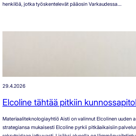
henkilöä, jotka työskentelevät pääosin Varkaudessa…
29.4.2026
Elcoline tähtää pitkiin kunnossapit
Materiaaliteknologiayhtiö Aisti on valinnut Elcolinen uuden 
strategiansa mukaisesti Elcoline pyrkii pitkäaikaisiin palv
rekrytoidaan jatkuvasti. Lisäksi alueella on lämmönvaihdintu