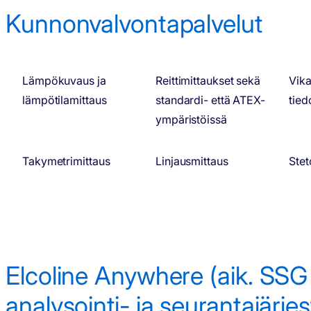
Kunnonvalvonta­palvelut
Lämpökuvaus ja
Reittimittaukset sekä
Vika
lämpötilamittaus
standardi- että ATEX-
tied
ympäristöissä
Takymetrimittaus
Linjausmittaus
Stet
Elcoline Anywhere (aik. SSG 
analysointi- ja seurantajärjes