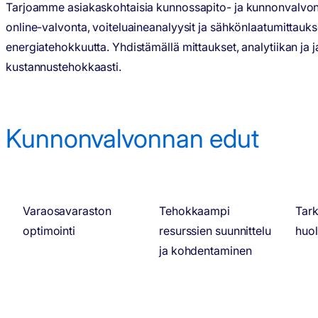
Tarjoamme asiakaskohtaisia kunnossapito- ja kunnonvalvonta
online-valvonta, voiteluaineanalyysit ja sähkönlaatumittauk
energiatehokkuutta. Yhdistämällä mittaukset, analytiikan j
kustannustehokkaasti.
Kunnonvalvonnan edut
Varaosavaraston
Tehokkaampi
Tar
optimointi
resurssien suunnittelu
huol
ja kohdentaminen