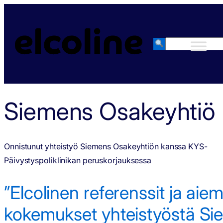
Siirry
sisältöön
Haku
/
|
Asiakastarinat
|
Siemens Osakeyhtiö
Siemens Osakeyhtiö
Onnistunut yhteistyö Siemens Osakeyhtiön kanssa KYS-
Päivystyspoliklinikan peruskorjauksessa
”Elcolinen referenssit ja ai
kokemukset yhteistyöstä S