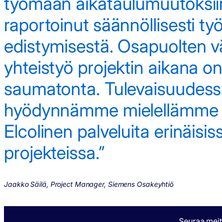
työmaan aikataulumuutoksii
raportoinut säännöllisesti ty
edistymisestä. Osapuolten v
yhteistyö projektin aikana on
saumatonta. Tulevaisuudes
hyödynnämme mielellämme
Elcolinen palveluita erinäisis
projekteissa.”
Jaakko Säilä, Project Manager, Siemens Osakeyhtiö
Seuraa mei