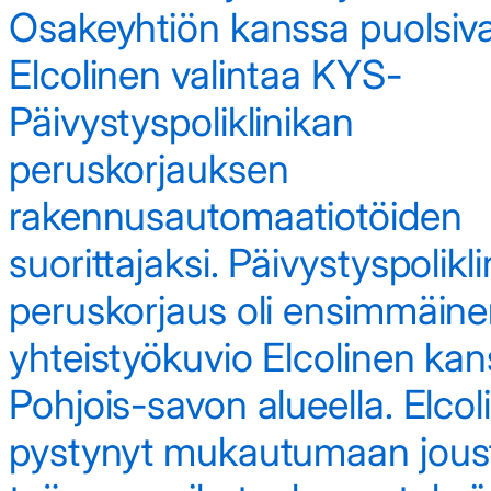
Osakeyhtiön kanssa puolsiv
Elcolinen valintaa KYS-
Päivystyspoliklinikan
peruskorjauksen
rakennusautomaatiotöiden
suorittajaksi. Päivystyspolikl
peruskorjaus oli ensimmäin
yhteistyökuvio Elcolinen ka
Pohjois-savon alueella. Elcol
pystynyt mukautumaan joust