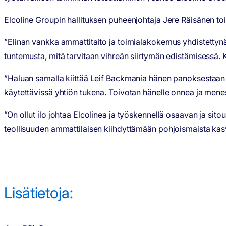
Elcoline Groupin hallituksen puheenjohtaja Jere Räisänen toi
”Elinan vankka ammattitaito ja toimialakokemus yhdistettyn
tuntemusta, mitä tarvitaan vihreän siirtymän edistämisessä
”Haluan samalla kiittää Leif Backmania hänen panoksestaan El
käytettävissä yhtiön tukena. Toivotan hänelle onnea ja mene
”On ollut ilo johtaa Elcolinea ja työskennellä osaavan ja s
teollisuuden ammattilaisen kiihdyttämään pohjoismaista ka
Lisätietoja: