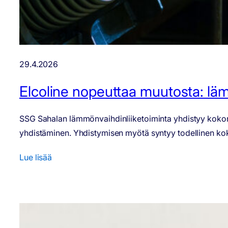
29.4.2026
Elcoline nopeuttaa muutosta: läm
SSG Sahalan lämmönvaihdinliiketoiminta yhdistyy kokonais
yhdistäminen. Yhdistymisen myötä syntyy todellinen kokonai
Lue lisää