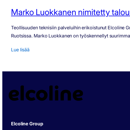
Marko Luokkanen nimitetty talous
Teollisuuden teknisiin palveluihin erikoistunut Elcolin
Ruotsissa. Marko Luokkanen on työskennellyt suurimman 
Lue lisää
Elcoline Group