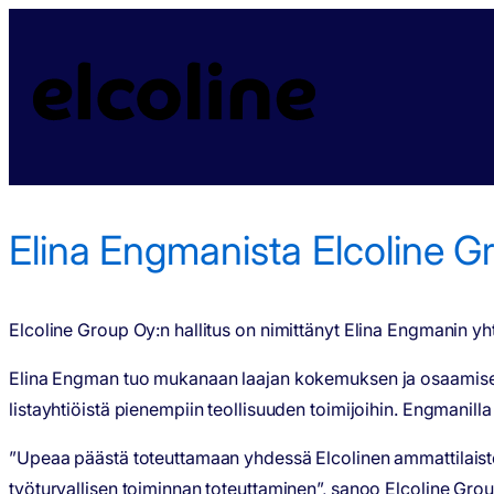
Elina Engmanista Elcoline Groupin uusi toimitusjohtaja
|
Elin
Elina Engmanista Elcoline Gr
Elcoline Group Oy:n hallitus on nimittänyt Elina Engmanin yh
Elina Engman tuo mukanaan laajan kokemuksen ja osaamisen t
listayhtiöistä pienempiin teollisuuden toimijoihin. Engmani
”Upeaa päästä toteuttamaan yhdessä Elcolinen ammattilaisten 
työturvallisen toiminnan toteuttaminen”, sanoo Elcoline Grou