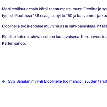
Moni teollisuudenala kärsii taantumasta, mutta Elcoline ja
työllisti Ruotsissa 138 osaajaa, nyt jo 160 ja kasvumme jat
Elcolinella työskentelee muun muassa sähköasentajia, hitsaajia
Elcoline katsoo tulevaisuuteen luottavaisena. Koronavuosina 
Karlén sanoo.
←
SSG Sahalan myynti Elcolinelle tuo mahdollisuuden tarjot