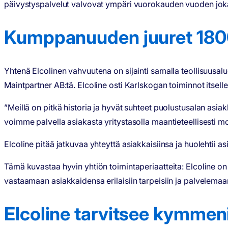
päivystyspalvelut valvovat ympäri vuorokauden vuoden jok
Kumppanuuden juuret 1800
Yhtenä Elcolinen vahvuutena on sijainti samalla teollisuusalu
Maintpartner AB:tä. Elcoline osti Karlskogan toiminnot itsel
”Meillä on pitkä historia ja hyvät suhteet puolustusalan a
voimme palvella asiakasta yritystasolla maantieteellisesti mon
Elcoline pitää jatkuvaa yhteyttä asiakkaisiinsa ja huolehtii 
Tämä kuvastaa hyvin yhtiön toimintaperiaatteita: Elcoline o
vastaamaan asiakkaidensa erilaisiin tarpeisiin ja palvelemaa
Elcoline tarvitsee kymmeni