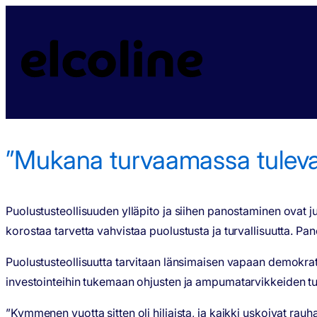
”Mukana turvaamassa tulevaisuuttamme” – Elcoline tukee puolu
”Mukana turvaamassa tulevais
Puolustusteollisuuden ylläpito ja siihen panostaminen ovat juu
korostaa tarvetta vahvistaa puolustusta ja turvallisuutta. P
Puolustusteollisuutta tarvitaan länsimaisen vapaan demokrat
investointeihin tukemaan ohjusten ja ampumatarvikkeiden tu
”Kymmenen vuotta sitten oli hiljaista, ja kaikki uskoivat rau