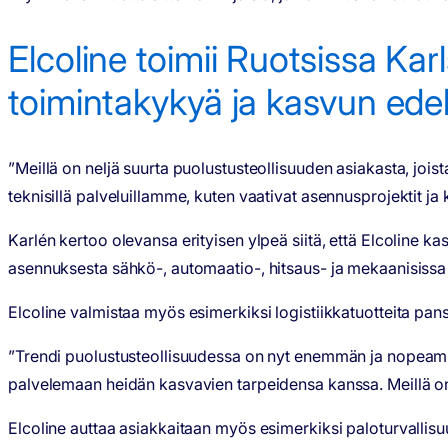
Elcoline toimii Ruotsissa Ka
toimintakykyä ja kasvun edel
”Meillä on neljä suurta puolustusteollisuuden asiakasta, jo
teknisillä palveluillamme, kuten vaativat asennusprojektit ja
Karlén kertoo olevansa erityisen ylpeä siitä, että Elcoline k
asennuksesta sähkö-, automaatio-, hitsaus- ja mekaanisissa 
Elcoline valmistaa myös esimerkiksi logistiikkatuotteita pans
”Trendi puolustusteollisuudessa on nyt enemmän ja nopeammin
palvelemaan heidän kasvavien tarpeidensa kanssa. Meillä on
Elcoline auttaa asiakkaitaan myös esimerkiksi paloturvallisu