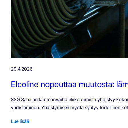
29.4.2026
Elcoline nopeuttaa muutosta: läm
SSG Sahalan lämmönvaihdinliiketoiminta yhdistyy kokonais
yhdistäminen. Yhdistymisen myötä syntyy todellinen kokonai
Lue lisää