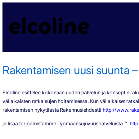
Rakentamisen uusi suunta – Työmaan sujuvuuspalvelut™
|
Ra
Rakentamisen uusi suunta –
Elcoline esittelee kokonaan uuden palvelun ja konseptin r
väliaikaisten ratkaisujen hoitamisessa. Kun väliaikaiset ra
rakentamisen nykytilasta Rakennuslehdestä
http://www.rake
ja lisää tarjoamistamme Työmaansujuvuuspalveluista ™
http