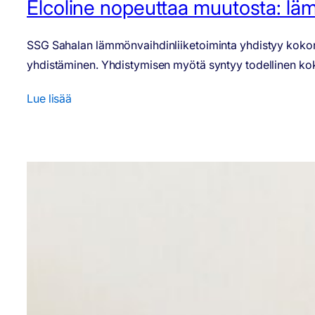
Elcoline nopeuttaa muutosta: läm
SSG Sahalan lämmönvaihdinliiketoiminta yhdistyy kokonais
yhdistäminen. Yhdistymisen myötä syntyy todellinen kokonai
Lue lisää