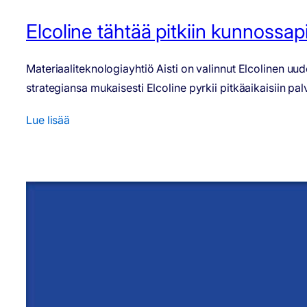
Elcoline tähtää pitkiin kunnossap
Materiaaliteknologiayhtiö Aisti on valinnut Elcolinen uu
strategiansa mukaisesti Elcoline pyrkii pitkäaikaisiin 
Lue lisää