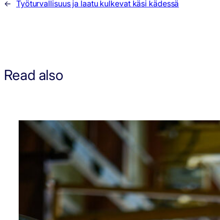
←
Työturvallisuus ja laatu kulkevat käsi kädessä
Read also