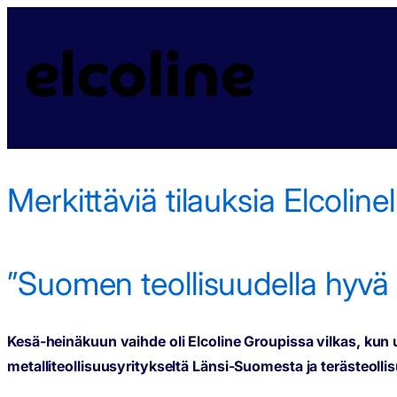
Merkittäviä tilauksia Elcolinelle
|
Merkittäviä tilauksia Elcolin
Merkittäviä tilauksia Elcolinel
”Suomen teollisuudella hyvä i
Kesä-heinäkuun vaihde oli Elcoline Groupissa vilkas, kun 
metalliteollisuusyritykseltä Länsi-Suomesta ja terästeollis