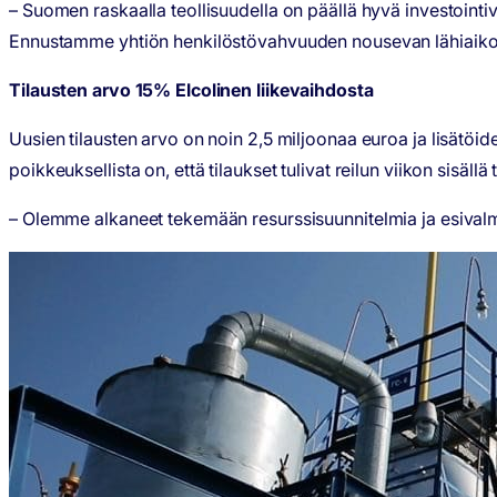
– Suomen raskaalla teollisuudella on päällä hyvä investointiv
Ennustamme yhtiön henkilöstövahvuuden nousevan lähiaikoi
Tilausten arvo 15% Elcolinen liikevaihdosta
Uusien tilausten arvo on noin 2,5 miljoonaa euroa ja lisätö
poikkeuksellista on, että tilaukset tulivat reilun viikon sisällä 
– Olemme alkaneet tekemään resurssisuunnitelmia ja esivalmis