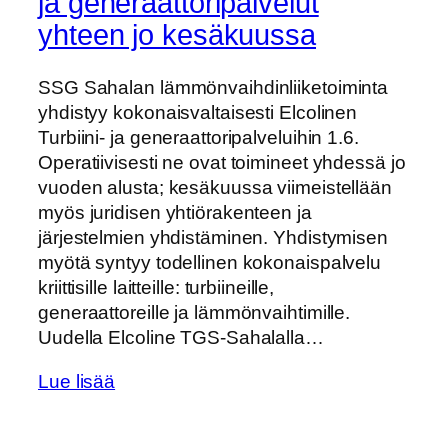
ja generaattoripalvelut
yhteen jo kesäkuussa
SSG Sahalan lämmönvaihdinliiketoiminta
yhdistyy kokonaisvaltaisesti Elcolinen
Turbiini- ja generaattoripalveluihin 1.6.
Operatiivisesti ne ovat toimineet yhdessä jo
vuoden alusta; kesäkuussa viimeistellään
myös juridisen yhtiörakenteen ja
järjestelmien yhdistäminen. Yhdistymisen
myötä syntyy todellinen kokonaispalvelu
kriittisille laitteille: turbiineille,
generaattoreille ja lämmönvaihtimille.
Uudella Elcoline TGS‑Sahalalla…
Lue lisää