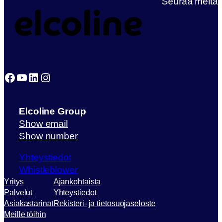
Seuraa meitä
Facebook
YouTube
LinkedIn
Instagram
Elcoline Group
Show email
Show number
Yhteystiedot
Whistleblower
Yritys
Ajankohtaista
Palvelut
Yhteystiedot
Asiakastarinat
Rekisteri- ja tietosuojaseloste
Meille töihin