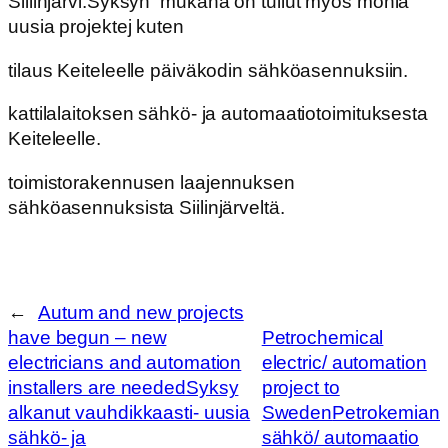
Siilinjärvi.
Syksyn mukana on tullut myös monia
uusia projektej kuten
tilaus Keiteleelle päiväkodin sähköasennuksiin.
kattilalaitoksen sähkö- ja automaatiotoimituksesta
Keiteleelle.
toimistorakennusen laajennuksen
sähköasennuksista Siilinjärveltä.
←
Autum and new projects
have begun – new
Petrochemical
electricians and automation
electric/ automation
installers are needed
Syksy
project to
alkanut vauhdikkaasti- uusia
Sweden
Petrokemian
sähkö- ja
sähkö/ automaatio