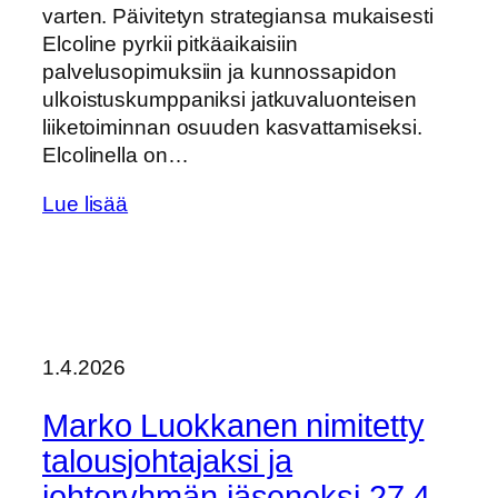
varten. Päivitetyn strategiansa mukaisesti
Elcoline pyrkii pitkäaikaisiin
palvelusopimuksiin ja kunnossapidon
ulkoistuskumppaniksi jatkuvaluonteisen
liiketoiminnan osuuden kasvattamiseksi.
Elcolinella on…
Lue lisää
1.4.2026
Marko Luokkanen nimitetty
talousjohtajaksi ja
johtoryhmän jäseneksi 27.4.