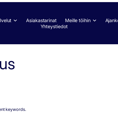
lvelut
Asiakastarinat
Meille töihin
Ajank
Yhteystiedot
lus
rent keywords.