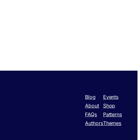
Blog
Events
About
Shop
FAQs
Patterns
Authors
Themes