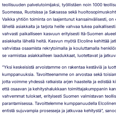
teollisuuden palvelutoimijaksi, työllistäen noin 1000 teolli
Suomessa, Ruotsissa ja Saksassa sekä huoltosopimuskoht
Vaikka yhtiön toiminta on laajentunut kansainvälisesti, on 
lähellä asiakkaita ja tarjota heille vahvaa tukea paikallises
vahvasti paikalliseen kasvuun erityisesti Itä-Suomen alueel
asiakkaita lähellä heitä. Kasvun myötä Elcoline kehittää ja
vahvistaa osaamista rekrytoimalla ja kouluttamalla henkilös
se varmistaa asiakkailleen laadukkaat, luotettavat ja jatkuva
”Yksi keskeisistä arvoistamme on rakentaa kestäviä ja lu
kumppanuuksia. Tavoitteenamme on arvostaa sekä toisia
jotta voimme yhdessä ratkaista arjen haasteita ja edistää
että osaavan ja kehityshalukkaan toimittajakumppanin ka
vahvemmat tulokset, erityisesti Suomen valmistavan teolli
parantamisessa. Tavoittelemme kumppanuudella Elcolinen 
entistä sujuvampia prosesseja ja jatkuvaa kehitystä”, sa