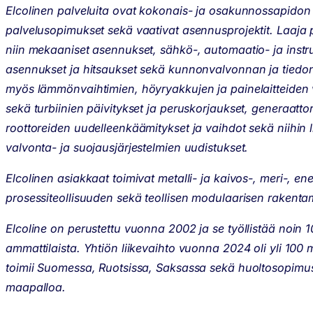
Elcolinen palveluita ovat kokonais- ja osakunnossapidon 
palvelusopimukset sekä vaativat asennusprojektit. Laaja 
niin mekaaniset asennukset, sähkö-, automaatio- ja instru
asennukset ja hitsaukset sekä kunnonvalvonnan ja tied
myös lämmönvaihtimien, höyryakkujen ja painelaitteiden v
sekä turbiinien päivitykset ja peruskorjaukset, generaatto
roottoreiden uudelleenkäämitykset ja vaihdot sekä niihin l
valvonta- ja suojausjärjestelmien uudistukset.
Elcolinen asiakkaat toimivat metalli- ja kaivos-, meri-, en
prosessiteollisuuden sekä teollisen modulaarisen rakenta
Elcoline on perustettu vuonna 2002 ja se työllistää noin 
ammattilaista. Yhtiön liikevaihto vuonna 2024 oli yli 100 
toimii Suomessa, Ruotsissa, Saksassa sekä huoltosopimu
maapalloa.