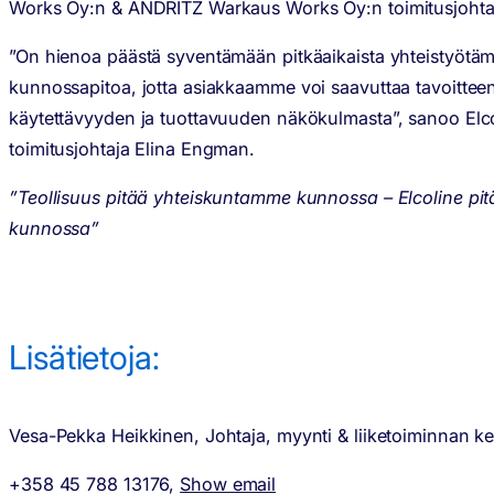
Works Oy:n & ANDRITZ Warkaus Works Oy:n toimitusjohtaj
”On hienoa päästä syventämään pitkäaikaista yhteistyötä
kunnossapitoa, jotta asiakkaamme voi saavuttaa tavoitte
käytettävyyden ja tuottavuuden näkökulmasta”, sanoo Elc
toimitusjohtaja Elina Engman.
”Teollisuus pitää yhteiskuntamme kunnossa – Elcoline pit
kunnossa”
Lisätietoja:
Vesa-Pekka Heikkinen, Johtaja, myynti & liiketoiminnan ke
+358 45 788 13176,
Show email