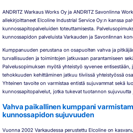
ANDRITZ Warkaus Works Oy ja ANDRITZ Savonlinna Work
allekirjoittaneet Elcoline Industrial Service Oy:n kanssa 
kunnossapitopalveluiden toteuttamisesta. Palvelusopimuk
kunnossapidon palveluista Varkauden ja Savonlinnan konep
Kumppanuuden perustana on osapuolten vahva ja pitkäjä
turvallisuuden ja toimintojen jatkuvaan parantamiseen sek
Palvelusopimuksen myötä yhteistyö syvenee entisestään, j
tehokkuuden kehittäminen jatkuu tiiviissä yhteistyössä osan
Yhteinen tavoite on varmistaa entistä sujuvammat sekä lu
kunnossapitopalvelut, jotka tukevat tuotannon sujuvuutta 
Vahva paikallinen kumppani varmista
kunnossapidon sujuvuuden
Vuonna 2002 Varkaudessa perustettu Elcoline on kasvanut