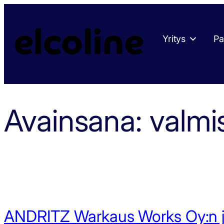
Siirry
sisältöön
Yritys
Pa
Avainsana:
valmi
ANDRITZ Warkaus Works Oy:n j