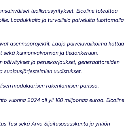
nsainväliset teollisuusyritykset. Elcoline toteuttaa
lle. Laadukkaita ja turvallisia palveluita tuottamalla
ivat asennusprojektit. Laaja palveluvalikoima kattaa
set sekä kunnonvalvonnan ja tiedonkeruun.
n päivitykset ja peruskorjaukset, generaattoreiden
ja suojausjärjestelmien uudistukset.
eollisen modulaarisen rakentamisen parissa.
ihto vuonna 2024 oli yli 100 miljoonaa euroa. Elcoline
tus Tesi sekä Arvo Sijoitusosuuskunta ja yhtiön