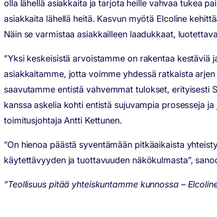
olla lähellä asiakkaita ja tarjota heille vahvaa tukea p
asiakkaita lähellä heitä. Kasvun myötä Elcoline kehitt
Näin se varmistaa asiakkailleen laadukkaat, luotettavat
”Yksi keskeisistä arvoistamme on rakentaa kestäviä
asiakkaitamme, jotta voimme yhdessä ratkaista arjen 
saavutamme entistä vahvemmat tulokset, erityisesti 
kanssa askelia kohti entistä sujuvampia prosesseja
toimitusjohtaja Antti Kettunen.
”On hienoa päästä syventämään pitkäaikaista yhteist
käytettävyyden ja tuottavuuden näkökulmasta”, sanoo
”Teollisuus pitää yhteiskuntamme kunnossa – Elcoline