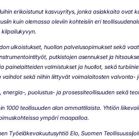
uihin erikoistunut kasvuyritys, jonka asiakkaita ovat ka
in kuin olemassa oleviin kohteisiin eri teollisuudenaloi
ilpailukyvyn.
don ulkoistukset, huollon palvelusopimukset sekä vaat
nstrumentointityöt, putkistojen asennukset ja hitsauk
inelaitteiden valmistukset ja huollot, sekä turbiinie
vaihdot sekä niihin liittyvät voimalaitosten valvonta- 
i-, energia-, puolustus- ja prosessiteollisuuden sekä t
in 1000 teollisuuden alan ammattilaista. Yhtiön liikeva
opimuskohteissa ympäri maapalloa.
äinen Työeläkevakuutusyhtiö Elo, Suomen Teollisuussijoi