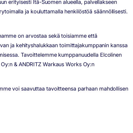
vuun erityisesti Itä-Suomen alueella, palvellakseen
ytoimalla ja kouluttamalla henkilöstöä säännöllisesti.
enamme on arvostaa sekä toisiamme että
avan ja kehityshalukkaan toimittajakumppanin kanssa
amisessa. Tavoittelemme kumppanuudella Elcolinen
rks Oy:n & ANDRITZ Warkaus Works Oy:n
amme voi saavuttaa tavoitteensa parhaan mahdollisen