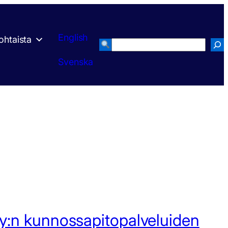
English
ohtaista
Search
Svenska
:n kunnossapitopalveluiden