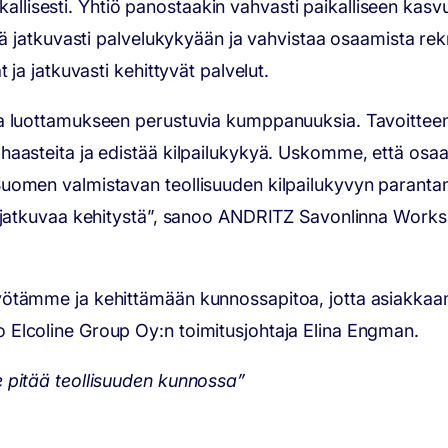
aikallisesti. Yhtiö panostaakin vahvasti paikalliseen kas
ää jatkuvasti palvelukykyään ja vahvistaa osaamista rekr
 ja jatkuvasti kehittyvät palvelut.
 ja luottamukseen perustuvia kumppanuuksia. Tavoitte
haasteita ja edistää kilpailukykyä. Uskomme, että osa
Suomen valmistavan teollisuuden kilpailukyvyn parant
 ja jatkuvaa kehitystä”, sanoo ANDRITZ Savonlinna Wo
yötämme ja kehittämään kunnossapitoa, jotta asiakka
 Elcoline Group Oy:n toimitusjohtaja Elina Engman.
 pitää teollisuuden kunnossa”