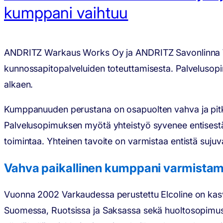
kumppani vaihtuu
ANDRITZ Warkaus Works Oy ja ANDRITZ Savonlinna Wor
kunnossapitopalveluiden toteuttamisesta. Palvelusop
alkaen.
Kumppanuuden perustana on osapuolten vahva ja pitkä
Palvelusopimuksen myötä yhteistyö syvenee entisestään
toimintaa. Yhteinen tavoite on varmistaa entistä suj
Vahva paikallinen kumppani varmista
Vuonna 2002 Varkaudessa perustettu Elcoline on kasvan
Suomessa, Ruotsissa ja Saksassa sekä huoltosopimusko