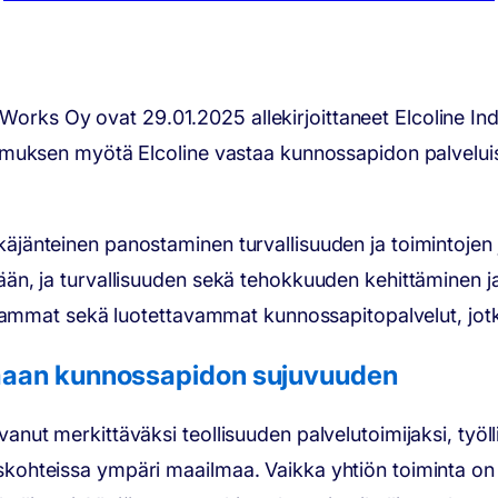
ks Oy ovat 29.01.2025 allekirjoittaneet Elcoline Ind
imuksen myötä Elcoline vastaa kunnossapidon palveluis
jänteinen panostaminen turvallisuuden ja toimintojen
, ja turvallisuuden sekä tehokkuuden kehittäminen jatk
uvammat sekä luotettavammat kunnossapitopalvelut, jotk
maan kunnossapidon sujuvuuden
ut merkittäväksi teollisuuden palvelutoimijaksi, työll
hteissa ympäri maailmaa. Vaikka yhtiön toiminta on la