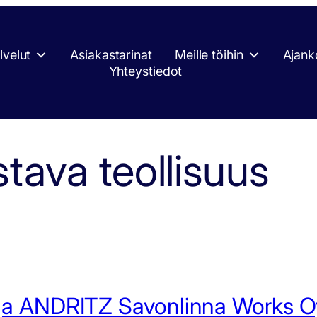
lvelut
Asiakastarinat
Meille töihin
Ajank
Yhteystiedot
stava teollisuus
a ANDRITZ Savonlinna Works Oy