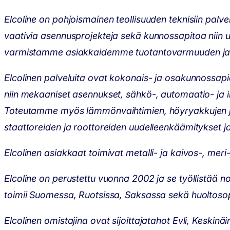
Elcoline on pohjoismainen teollisuuden teknisiin palvel
vaativia asennusprojekteja sekä kunnossapitoa niin uusi
varmistamme asiakkaidemme tuotantovarmuuden ja k
Elcolinen palveluita ovat kokonais- ja osakunnossapi
niin mekaaniset asennukset, sähkö-, automaatio- ja i
Toteutamme myös lämmönvaihtimien, höyryakkujen ja pa
staattoreiden ja roottoreiden uudelleenkäämitykset ja 
Elcolinen asiakkaat toimivat metalli- ja kaivos-, mer
Elcoline on perustettu vuonna 2002 ja se työllistää no
toimii Suomessa, Ruotsissa, Saksassa sekä huoltos
Elcolinen omistajina ovat sijoittajatahot Evli, Keskin