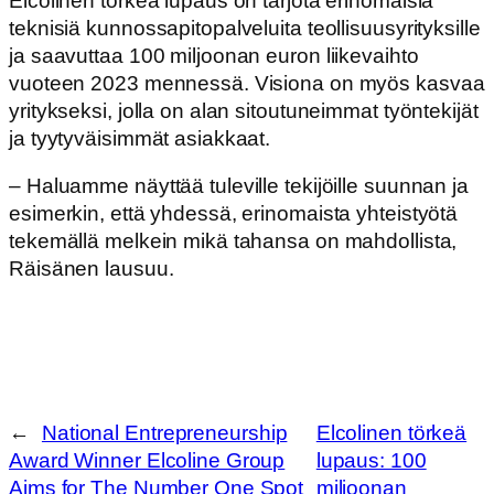
Elcolinen törkeä lupaus on tarjota erinomaisia
teknisiä kunnossapitopalveluita teollisuusyrityksille
ja saavuttaa 100 miljoonan euron liikevaihto
vuoteen 2023 mennessä. Visiona on myös kasvaa
yritykseksi, jolla on alan sitoutuneimmat työntekijät
ja tyytyväisimmät asiakkaat.
– Haluamme näyttää tuleville tekijöille suunnan ja
esimerkin, että yhdessä, erinomaista yhteistyötä
tekemällä melkein mikä tahansa on mahdollista,
Räisänen lausuu.
←
National Entrepreneurship
Elcolinen törkeä
Award Winner Elcoline Group
lupaus: 100
Aims for The Number One Spot
miljoonan