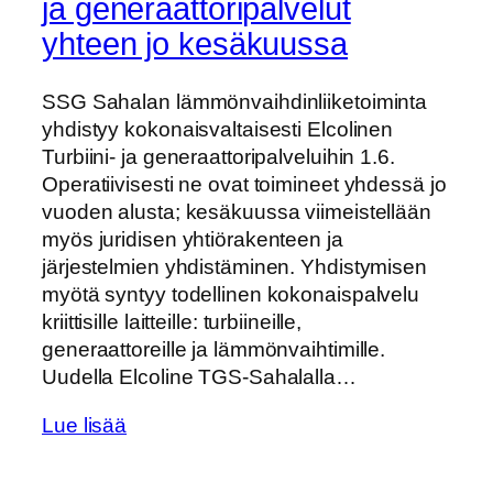
ja generaattoripalvelut
yhteen jo kesäkuussa
SSG Sahalan lämmönvaihdinliiketoiminta
yhdistyy kokonaisvaltaisesti Elcolinen
Turbiini- ja generaattoripalveluihin 1.6.
Operatiivisesti ne ovat toimineet yhdessä jo
vuoden alusta; kesäkuussa viimeistellään
myös juridisen yhtiörakenteen ja
järjestelmien yhdistäminen. Yhdistymisen
myötä syntyy todellinen kokonaispalvelu
kriittisille laitteille: turbiineille,
generaattoreille ja lämmönvaihtimille.
Uudella Elcoline TGS‑Sahalalla…
Lue lisää