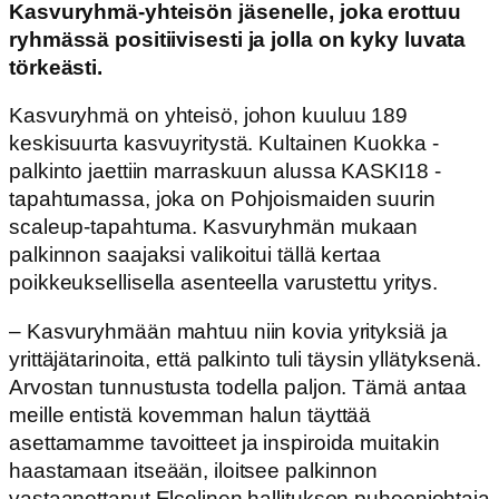
Kasvuryhmä-yhteisön jäsenelle, joka erottuu
ryhmässä positiivisesti ja jolla on kyky luvata
törkeästi.
Kasvuryhmä on yhteisö, johon kuuluu 189
keskisuurta kasvuyritystä. Kultainen Kuokka -
palkinto jaettiin marraskuun alussa KASKI18 -
tapahtumassa, joka on Pohjoismaiden suurin
scaleup-tapahtuma. Kasvuryhmän mukaan
palkinnon saajaksi valikoitui tällä kertaa
poikkeuksellisella asenteella varustettu yritys.
– Kasvuryhmään mahtuu niin kovia yrityksiä ja
yrittäjätarinoita, että palkinto tuli täysin yllätyksenä.
Arvostan tunnustusta todella paljon. Tämä antaa
meille entistä kovemman halun täyttää
asettamamme tavoitteet ja inspiroida muitakin
haastamaan itseään, iloitsee palkinnon
vastaanottanut Elcolinen hallituksen puheenjohtaja