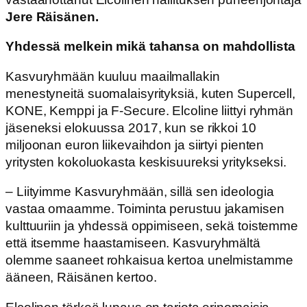
Jere
Räisänen.
Yhdessä melkein mikä tahansa on mahdollista
Kasvuryhmään kuuluu maailmallakin
menestyneitä suomalaisyrityksiä, kuten Supercell,
KONE, Kemppi ja F-Secure. Elcoline liittyi ryhmän
jäseneksi elokuussa 2017, kun se rikkoi 10
miljoonan euron liikevaihdon ja siirtyi pienten
yritysten kokoluokasta keskisuureksi yritykseksi.
– Liityimme Kasvuryhmään, sillä sen ideologia
vastaa omaamme. Toiminta perustuu jakamisen
kulttuuriin ja yhdessä oppimiseen, sekä toistemme
että itsemme haastamiseen. Kasvuryhmältä
olemme saaneet rohkaisua kertoa unelmistamme
ääneen, Räisänen kertoo.